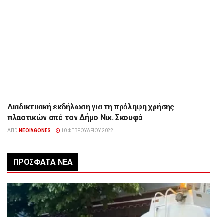
Διαδικτυακή εκδήλωση για τη πρόληψη χρήσης
ΔΙΆΦΟΡΑ
πλαστικών από τον Δήμο Νικ. Σκουφά
ΑΠΌ
NEOIAGONES
10 ΦΕΒΡΟΥΑΡΊΟΥ 2022
ΠΡΌΣΦΑΤΑ ΝΈΑ