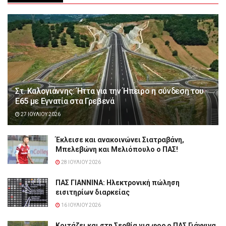
Στ. Καλογιάννης: Ήττα για την Ήπειρο η σύνδεση του
Ε65 με Εγνατία στα Γρεβενά
27 ΙΟΥΛΊΟΥ 2026
Έκλεισε και ανακοινώνει Σιατραβάνη,
Μπελεβώνη και Μελιόπουλο ο ΠΑΣ!
28 ΙΟΥΛΊΟΥ 2026
ΠΑΣ ΓΙΑΝΝΙΝΑ: Hλεκτρονική πώληση
εισιτηρίων διαρκείας
16 ΙΟΥΛΊΟΥ 2026
Κοιτάζει και στη Σερβία για φορ ο ΠΑΣ Γιάννινα