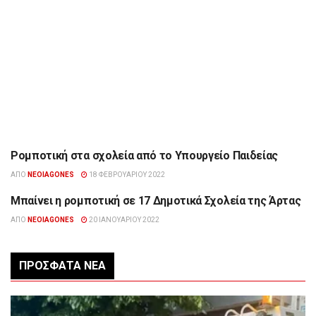
Ρομποτική στα σχολεία από το Υπουργείο Παιδείας
ΔΙΆΦΟΡΑ
ΑΠΌ
NEOIAGONES
18 ΦΕΒΡΟΥΑΡΊΟΥ 2022
Μπαίνει η ρομποτική σε 17 Δημοτικά Σχολεία της Άρτας
ΉΠΕΙΡΟΣ
ΑΠΌ
NEOIAGONES
20 ΙΑΝΟΥΑΡΊΟΥ 2022
ΠΡΌΣΦΑΤΑ ΝΈΑ