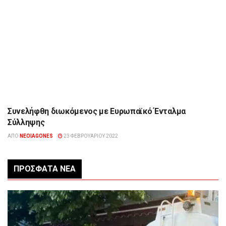
Συνελήφθη διωκόμενος με Ευρωπαϊκό Ένταλμα
ΉΠΕΙΡΟΣ
Σύλληψης
ΑΠΌ
NEOIAGONES
23 ΦΕΒΡΟΥΑΡΊΟΥ 2022
ΠΡΌΣΦΑΤΑ ΝΈΑ