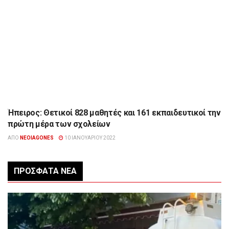
Ήπειρος: Θετικοί 828 μαθητές και 161 εκπαιδευτικοί την
ΉΠΕΙΡΟΣ
πρώτη μέρα των σχολείων
ΑΠΌ
NEOIAGONES
10 ΙΑΝΟΥΑΡΊΟΥ 2022
ΠΡΌΣΦΑΤΑ ΝΈΑ