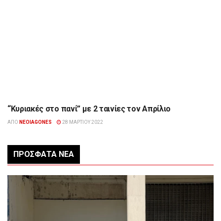
“Κυριακές στο πανί” με 2 ταινίες τον Απρίλιο
ΠΟΛΙΤΙΣΜΌΣ
ΑΠΌ
NEOIAGONES
28 ΜΑΡΤΊΟΥ 2022
ΠΡΌΣΦΑΤΑ ΝΈΑ