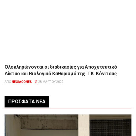
Ολοκληρώνονται οι διαδικασίες για Αποχετευτικό
ΉΠΕΙΡΟΣ
Δίκτυο και Βιολογικό Καθαρισμό της Τ.Κ. Κόνιτσας
ΑΠΌ
NEOIAGONES
28 ΜΑΡΤΊΟΥ 2022
ΠΡΌΣΦΑΤΑ ΝΈΑ