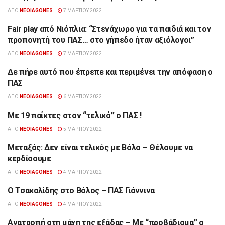
ΑΠΌ
NEOIAGONES
7 ΜΑΡΤΊΟΥ 2022
Fair play από Νιόπλια: “Στενάχωρο για τα παιδιά και τον
ΑΘΛΗΤΙΣΜΌΣ
προπονητή του ΠΑΣ… στο γήπεδο ήταν αξιόλογοι”
ΑΠΌ
NEOIAGONES
7 ΜΑΡΤΊΟΥ 2022
Δε πήρε αυτό που έπρεπε και περιμένει την απόφαση ο
ΑΘΛΗΤΙΣΜΌΣ
ΠΑΣ
ΑΠΌ
NEOIAGONES
6 ΜΑΡΤΊΟΥ 2022
Με 19 παίκτες στον “τελικό” ο ΠΑΣ !
ΑΘΛΗΤΙΣΜΌΣ
ΑΠΌ
NEOIAGONES
5 ΜΑΡΤΊΟΥ 2022
Μεταξάς: Δεν είναι τελικός με Βόλο – Θέλουμε να
ΑΘΛΗΤΙΣΜΌΣ
κερδίσουμε
ΑΠΌ
NEOIAGONES
4 ΜΑΡΤΊΟΥ 2022
Ο Τσακαλίδης στο Βόλος – ΠΑΣ Γιάννινα
ΑΘΛΗΤΙΣΜΌΣ
ΑΠΌ
NEOIAGONES
4 ΜΑΡΤΊΟΥ 2022
Ανατροπή στη μάχη της εξάδας – Με “προβάδισμα” ο