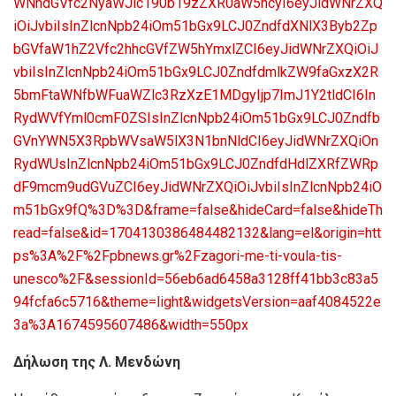
WNhdGVfc2NyaWJlc190b19zZXR0aW5ncyI6eyJidWNrZXQ
iOiJvbiIsInZlcnNpb24iOm51bGx9LCJ0ZndfdXNlX3Byb2Zp
bGVfaW1hZ2Vfc2hhcGVfZW5hYmxlZCI6eyJidWNrZXQiOiJ
vbiIsInZlcnNpb24iOm51bGx9LCJ0ZndfdmlkZW9faGxzX2R
5bmFtaWNfbWFuaWZlc3RzXzE1MDgyIjp7ImJ1Y2tldCI6In
RydWVfYml0cmF0ZSIsInZlcnNpb24iOm51bGx9LCJ0Zndfb
GVnYWN5X3RpbWVsaW5lX3N1bnNldCI6eyJidWNrZXQiOn
RydWUsInZlcnNpb24iOm51bGx9LCJ0ZndfdHdlZXRfZWRp
dF9mcm9udGVuZCI6eyJidWNrZXQiOiJvbiIsInZlcnNpb24iO
m51bGx9fQ%3D%3D&frame=false&hideCard=false&hideTh
read=false&id=1704130386484482132&lang=el&origin=htt
ps%3A%2F%2Fpbnews.gr%2Fzagori-me-ti-voula-tis-
unesco%2F&sessionId=56eb6ad6458a3128ff41bb3c83a5
94fcfa6c5716&theme=light&widgetsVersion=aaf4084522e
3a%3A1674595607486&width=550px
Δήλωση της Λ. Μενδώνη