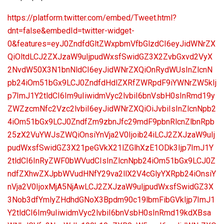
https://platform.twitter.com/embed/Tweet.html?
dnt=false&embedId=twitter-widget-
0&features=eyJ0ZndfdGltZWxpbmVfbGlzdCI6eyJidWNrZX
QiOltdLCJ2ZXJzaW9uIjpudWxsfSwidGZ3X2ZvbGxvd2VyX
2NvdW50X3N1bnNldCI6eyJidWNrZXQiOnRydWUsInZlcnN
pb24iOm51bGx9LCJ0ZndfdHdlZXRfZWRpdF9iYWNrZW5kIj
p7ImJ1Y2tldCI6Im9uIiwidmVyc2lvbiI6bnVsbH0sInRmd19y
ZWZzcmNfc2Vzc2lvbiI6eyJidWNrZXQiOiJvbiIsInZlcnNpb2
4iOm51bGx9LCJ0ZndfZm9zbnJfc29mdF9pbnRlcnZlbnRpb
25zX2VuYWJsZWQiOnsiYnVja2V0Ijoib24iLCJ2ZXJzaW9uIj
pudWxsfSwidGZ3X21peGVkX21lZGlhXzE1ODk3Ijp7ImJ1Y
2tldCI6InRyZWF0bWVudCIsInZlcnNpb24iOm51bGx9LCJ0Z
ndfZXhwZXJpbWVudHNfY29va2llX2V4cGlyYXRpb24iOnsiY
nVja2V0IjoxMjA5NjAwLCJ2ZXJzaW9uIjpudWxsfSwidGZ3X
3Nob3dfYmlyZHdhdGNoX3Bpdm90c19lbmFibGVkIjp7ImJ1
Y2tldCI6Im9uIiwidmVyc2lvbiI6bnVsbH0sInRmd19kdXBsa