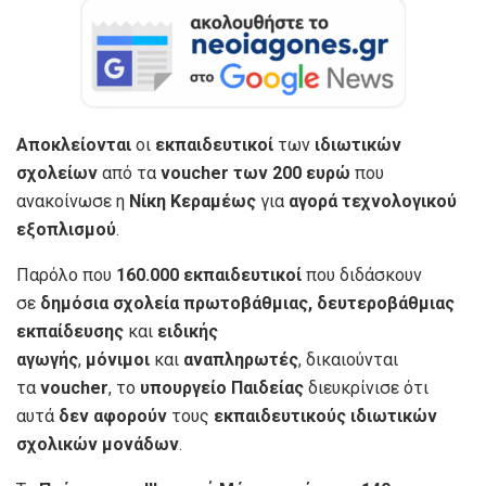
Αποκλείονται
οι
εκπαιδευτικοί
των
ιδιωτικών
σχολείων
από τα
voucher των 200 ευρώ
που
ανακοίνωσε η
Νίκη Κεραμέως
για
αγορά τεχνολογικού
εξοπλισμού
.
Παρόλο που
160.000 εκπαιδευτικοί
που διδάσκουν
σε
δημόσια σχολεία πρωτοβάθμιας, δευτεροβάθμιας
εκπαίδευσης
και
ειδικής
αγωγής
,
μόνιμοι
και
αναπληρωτές
, δικαιούνται
τα
voucher
, το
υπουργείο Παιδείας
διευκρίνισε ότι
αυτά
δεν αφορούν
τους
εκπαιδευτικούς ιδιωτικών
σχολικών μονάδων
.