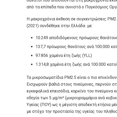
θάνατοι που αποδίδονται στη μακροχρόνια έκθ
από τα επίπεδα που συνιστά ο Παγκόσμιος Οργ
Η μακροχρόνια έκθεση σε συγκεντρώσεις PM2.5
(2021) συνδέθηκε στην Ελλάδα με:
10.249 αποδιδόμενους πρόωρους θανάτου
137,7 πρόωρους θανάτους ανά 100.000 κα
97.856 χαμένα έτη ζωής (YLL)
1.314,8 χαμένα έτη ζωής ανά 100.000 κατο
Τα μικροσωματίδια PM2.5 είναι ο πιο επικίνδυ
Εισχωρούν βαθιά στους πνεύμονες, περνούν στο
εγκεφαλικά επεισόδια, καρκίνο του πνεύμονα κ
οδηγία των 5 μg/m³ (μικρογραμμάρια ανά κυβικ
Υγείας (ΠΟΥ) ως η μέγιστη αποδεκτή ετήσια 
με στόχο την προστασία της υγείας του πληθυ