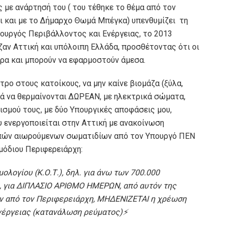
με ανάρτησή του ( του τέθηκε το θέμα από τον
ει και με το Δήμαρχο Θωμά Μπέγκα) υπενθυμίζει τη
ουργός Περιβάλλοντος και Ενέργειας, το 2013
ιζαν Αττική και υπόλοιπη Ελλάδα, προσθέτοντας ότι οι
ερα και μπορούν να εφαρμοστούν άμεσα.
τρο στους κατοίκους, να μην καίνε βιομάζα (ξύλα,
λλά να θερμαίνονται ΔΩΡΕΑΝ, με ηλεκτρικά σώματα,
σμού τους, με δύο Υπουργικές αποφάσεις μου,
υ ενεργοποιείται στην Αττική με ανακοίνωση
ών αιωρούμενων σωματιδίων από τον Υπουργό ΠΕΝ
μόδιου Περιφερειάρχη:
ολογίου (Κ.Ο.Τ.), δηλ. για άνω των 700.000
, για ΔΙΠΛΑΣΙΟ ΑΡΙΘΜΟ ΗΜΕΡΩΝ, από αυτόν της
 από τον Περιφερειάρχη, ΜΗΔΕΝΙΖΕΤΑΙ η χρέωση
ενέργειας (κατανάλωση ρεύματος)⚡