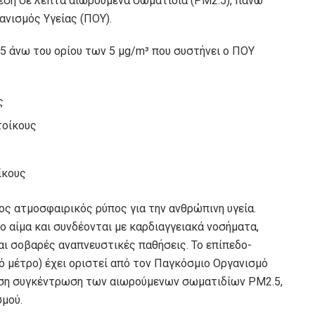
εση σε λεπτά αιωρούμενα σωματίδια (PM2.5), πάνω
ανισμός Υγείας (ΠΟΥ).
 άνω του ορίου των 5 μg/m³ που συστήνει ο ΠΟΥ
ς
τοίκους
ίκους
νος ατμοσφαιρικός ρύπος για την ανθρώπινη υγεία.
 αίμα και συνδέονται με καρδιαγγειακά νοσήματα,
αι σοβαρές αναπνευστικές παθήσεις. Το επίπεδο-
ό μέτρο) έχει οριστεί από τον Παγκόσμιο Οργανισμό
μέση συγκέντρωση των αιωρούμενων σωματιδίων PM2.5,
σμού.