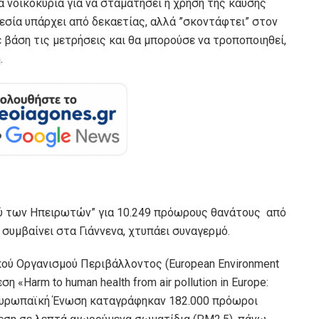
α νοικοκυριά για να σταματήσει η χρήση της καύσης
θεσία υπάρχει από δεκαετίας, αλλά ”σκοντάφτει” στον
βάση τις μετρήσεις και θα μπορούσε να τροποποιηθεί,
.
ού των Ηπειρωτών” για 10.249 πρόωρους θανάτους από
συμβαίνει στα Γιάννενα, χτυπάει συναγερμό.
ού Οργανισμού Περιβάλλοντος (European Environment
 «Harm to human health from air pollution in Europe:
ην Ευρωπαϊκή Ένωση καταγράφηκαν 182.000 πρόωροι