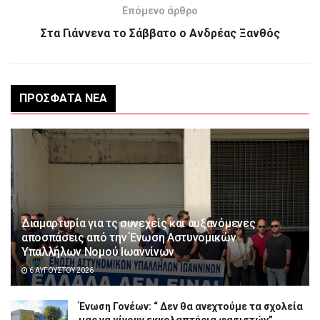
Επόμενο άρθρο
Στα Γιάννενα το Σάββατο ο Ανδρέας Ξανθός
ΠΡΌΣΦΑΤΑ ΝΈΑ
Διαμαρτυρία για τς συνεχείς και αυξανόμενες
αποσπάσεις από την Ένωση Αστυνομικών
Υπαλλήλων Νομού Ιωαννίνων
6 ΑΥΓΟΎΣΤΟΥ 2026
Ένωση Γονέων: “ Δεν θα ανεχτούμε τα σχολεία
μας να γίνουν εκκολαπτήρια φασιστών”