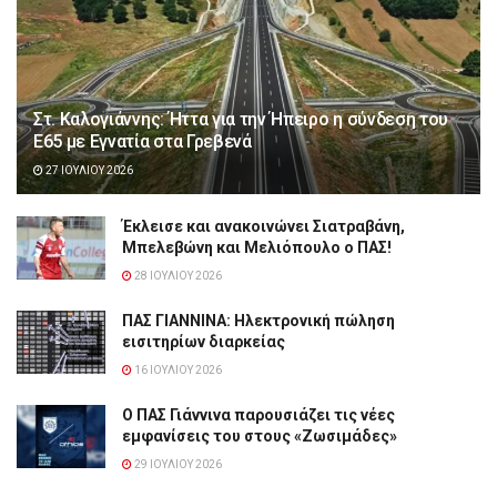
Στ. Καλογιάννης: Ήττα για την Ήπειρο η σύνδεση του
Ε65 με Εγνατία στα Γρεβενά
27 ΙΟΥΛΊΟΥ 2026
Έκλεισε και ανακοινώνει Σιατραβάνη,
Μπελεβώνη και Μελιόπουλο ο ΠΑΣ!
28 ΙΟΥΛΊΟΥ 2026
ΠΑΣ ΓΙΑΝΝΙΝΑ: Hλεκτρονική πώληση
εισιτηρίων διαρκείας
16 ΙΟΥΛΊΟΥ 2026
Ο ΠΑΣ Γιάννινα παρουσιάζει τις νέες
εμφανίσεις του στους «Ζωσιμάδες»
29 ΙΟΥΛΊΟΥ 2026