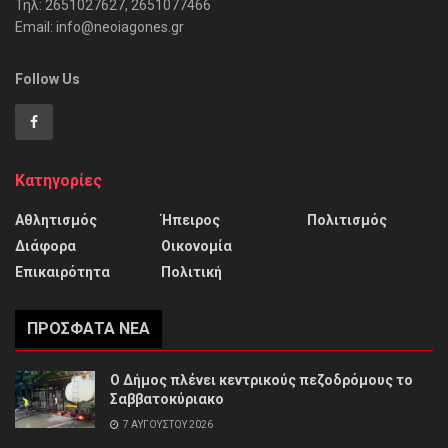
Τηλ: 2651027627, 2651077466
Email: info@neoiagones.gr
Follow Us
Κατηγορίες
Αθλητισμός
Ήπειρος
Πολιτισμός
Διάφορα
Οικονομία
Επικαιρότητα
Πολιτική
ΠΡΌΣΦΑΤΑ ΝΈΑ
Ο Δήμος πλένει κεντρικούς πεζοδρόμους το
Σαββατοκύριακο
7 ΑΥΓΟΎΣΤΟΥ 2026