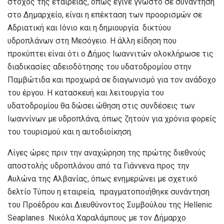
στόχος της εταιρείας, όπως έγινε γνωστό σε συνάντηση
στο Δημαρχείο, είναι η επέκταση των προορισμών σε
Αδριατική και Ιόνιο και η δημιουργία δικτύου
υδροπλάνων στη Μεσόγειο. Η άλλη είδηση που
προκύπτει είναι ότι ο Δήμος Ιωαννιτών ολοκλήρωσε τις
διαδικασίες αδειοδότησης του υδατοδρομίου στην
Παμβώτιδα και προχωρά σε διαγωνισμό για τον ανάδοχο
του έργου. Η κατασκευή και λειτουργία του
υδατοδρομίου θα δώσει ώθηση στις συνδέσεις των
Ιωαννίνων με υδροπλάνα, όπως ζητούν για χρόνια φορείς
του τουρισμού και η αυτοδιοίκηση.
Λίγες ώρες πριν την αναχώρηση της πρώτης διεθνούς
αποστολής υδροπλάνου από τα Γιάννενα προς την
Αυλώνα της Αλβανίας, όπως ενημερώνει με σχετικό
δελτίο Τύπου η εταιρεία, πραγματοποιήθηκε συνάντηση
του Προέδρου και Διευθύνοντος Συμβούλου της Hellenic
Seaplanes Νικόλα Χαραλάμπους με τον Δήμαρχο