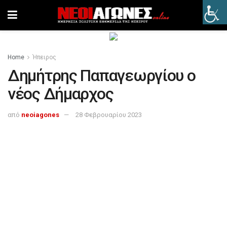
Home
Ήπειρος
Δημήτρης Παπαγεωργίου ο
νέος Δήμαρχος
από
neoiagones
28 Φεβρουαρίου 2023