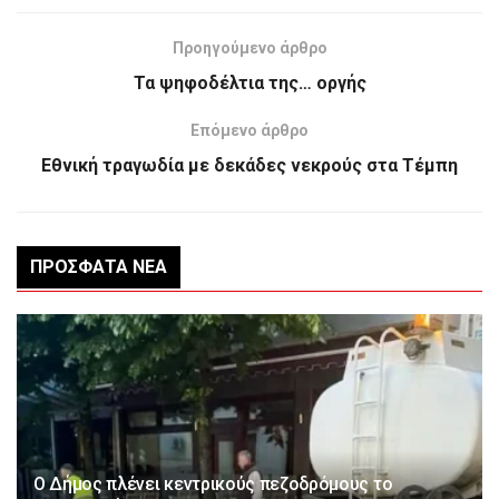
Προηγούμενο άρθρο
Τα ψηφοδέλτια της… οργής
Επόμενο άρθρο
Εθνική τραγωδία με δεκάδες νεκρούς στα Τέμπη
ΠΡΌΣΦΑΤΑ ΝΈΑ
Ο Δήμος πλένει κεντρικούς πεζοδρόμους το