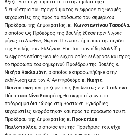
Αξίζει να υπογραμμιστεί ότι στην ομιλία της η
διευθύντρια του προγράμματος εξέφρασε τις θερμές
ευχαριστίες της προς το πρόσωπο του σημερινού
Προέδρου της Δημοκρατίας,
κ.
Κωνσταντίνου Τασούλα
,
ο οποίος ως Πρόεδρος της Βουλής έθεσε πριν λίγους
μήνες το Διεθνές Θερινό Πανεπιστήμιο υπό την αιγίδα
της Βουλής των Ελλήνων. Η κ. Τσιτσανούδη Μαλλίδη
εξέφρασε επίσης θερμές ευχαριστίες εξέφρασε και προς
το πρόσωπο του σημερινού Προέδρου της Βουλής
κ.
Νικήτα Κακλαμάνη
, ο οποίος εκπροσωπήθηκε στην
εκδήλωση από τον Α’ Αντιπρόεδρο
κ. Νικήτα
Πλακιωτάκη
, που μαζί με τους βουλευτές
κ.κ. Στυλιανό
Πέτσα και Νίνα Κασιμάτη
, θα συμμετέχουν στο
πρόγραμμα δια ζώσης στη Βοστώνη. Εγκάρδιες
ευχαριστίες εκφράστηκαν και προς το πρόσωπο του π.
Προέδρου της Δημοκρατίας
κ. Προκοπίου
Παυλοπούλου
, ο οποίος επί της Προεδρίας του, είχε
θέσει υπό την αιγίδα του τις προηγούμενες