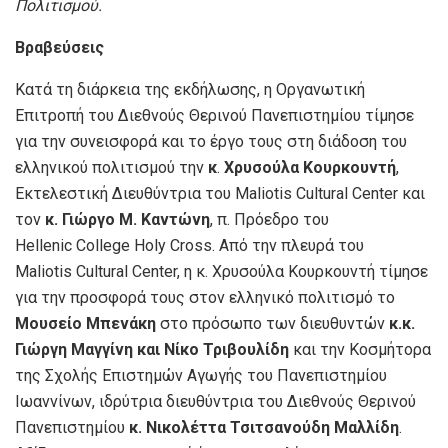
Πολιτισμού.
Βραβεύσεις
Κατά τη διάρκεια της εκδήλωσης, η Οργανωτική
Επιτροπή του Διεθνούς Θερινού Πανεπιστημίου τίμησε
για την συνεισφορά και το έργο τους στη διάδοση του
ελληνικού πολιτισμού την
κ
.
Χρυσούλα Κουρκουντή
,
Εκτελεστική Διευθύντρια του Maliotis Cultural Center και
τον
κ. Γιώργο Μ. Καντώνη
, π. Πρόεδρο του
Hellenic College Holy Cross. Από την πλευρά του
Maliotis Cultural Center, η κ. Χρυσούλα Κουρκουντή τίμησε
για την προσφορά τους στον ελληνικό πολιτισμό το
Μουσείο Μπενάκη
στο πρόσωπο των διευθυντών
κ.κ.
Γιώργη Μαγγίνη και Νίκο Τριβουλίδη
και την Κοσμήτορα
της Σχολής Επιστημών Αγωγής του Πανεπιστημίου
Ιωαννίνων, ιδρύτρια διευθύντρια του Διεθνούς Θερινού
Πανεπιστημίου
κ. Νικολέττα Τσιτσανούδη Μαλλίδη
.