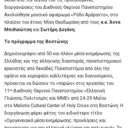
διοργανώσεις του Διεθνούς Θερινού Πανεπιστημίου.
Ακολούθησε μουσικό αφιέρωμα «Ρόδο Αμάραντο», στο
πλαίσιο του έτους Μίκη Θεοδωράκη από τους
κ.κ.
Άννα
Μπιθικώτση
και
Σωτήρη Δογάνη.
Το πρόγραμμα της Βοστώνης
Δημοσιογράφοι από 50 και πλέον μέσα ενημέρωσης της
Ελλάδας και της ελληνικής διασποράς, πανεπιστημιακοί
ερευνητές από δεκάδες Πανεπιστήμια από όλη την
υφήλιο και κορυφαίοι καλλιτέχνες και διανοούμενοι,
πρόκειται να δώσουν το «παρών» στις εργασίες του
11
Διεθνούς Θερινού Πανεπιστημίου «Ελληνική
ου
Γλώσσα, Πολιτισμός και ΜΜΕ» από 24-29 Μαΐου
στo Maliotis Cultural Center of Holy Cross στη Βοστώνη. Η
διοργάνωση φέρει φέτος τον ειδικότερο τίτλο:
«Ομογενειακά μέσα ενημέρωσης: προκλήσεις και
προοπτικές για την ελληνική γλώσσα και πολιτισμό». Το