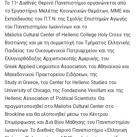
Το 11
Διεθνές Θερινό Πανεπιστήμιο οργανώνεται από
ο
το Εργαστήριο Μελέτης Κοινωνικών Θεμάτων, ΜΜΕ και
Εκπαίδευσης του Π.Τ.Ν. της Σχολής Επιστημών Αγωγής
του Πανεπιστημίου Ιωαννίνων και το
Maliotis Cultural Center of Hellenic College Holy Cross της
Βοστώνης
και με τη συμμετοχή του Τμήματος Ελληνικής
Παιδείας του Οικουμενικού Πατριαρχείου και της
Ελληνορθόδοξης Αρχιεπισκοπής Αμερικής, του
Greek Applied Linguistics Association, του Αθηναϊκού και
Μακεδονικού Πρακτορείου Ειδήσεων, της
Study in Greece, του Center for Hellenic Studies του
University of Chicago, της Fondazione Vexillum και της
Hellenic Association of Political Scientists. Θα
πραγματοποιηθεί στο Maliotis Cultural Center στο
Brookline και θα υλοποιηθεί μέσω του Κέντρου
Επιμόρφωσης και Διά Βίου Μάθησης του Πανεπιστημίου
Ιωαννίνων. Το Διεθνές Θερινό Πανεπιστήμιο «Ελληνική