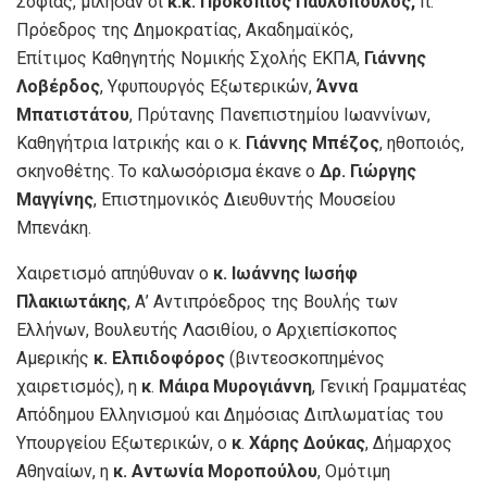
Σοφίας, μίλησαν οι
κ.κ. Προκόπιος Παυλόπουλος,
π.
Πρόεδρος της Δημοκρατίας, Ακαδημαϊκός,
Επίτιμος Καθηγητής Νομικής Σχολής ΕΚΠΑ,
Γιάννης
Λοβέρδος
, Υφυπουργός Εξωτερικών,
Άννα
Μπατιστάτου
, Πρύτανης Πανεπιστημίου Ιωαννίνων,
Καθηγήτρια Ιατρικής και ο κ.
Γιάννης Μπέζος
, ηθοποιός,
σκηνοθέτης. Το καλωσόρισμα έκανε ο
Δρ. Γιώργης
Μαγγίνης
, Επιστημονικός Διευθυντής Μουσείου
Μπενάκη.
Χαιρετισμό απηύθυναν ο
κ.
Ιωάννης Ιωσήφ
Πλακιωτάκης
, Α’ Αντιπρόεδρος της Βουλής των
Ελλήνων, Βουλευτής Λασιθίου, ο Αρχιεπίσκοπος
Αμερικής
κ. Ελπιδοφόρος
(βιντεοσκοπημένος
χαιρετισμός), η
κ
.
Μάιρα Μυρογιάννη
, Γενική Γραμματέας
Απόδημου Ελληνισμού και Δημόσιας Διπλωματίας του
Υπουργείου Εξωτερικών, ο
κ
.
Χάρης Δούκας
, Δήμαρχος
Αθηναίων, η
κ.
Αντωνία Μοροπούλου
, Ομότιμη