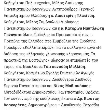
Καθηγήτρια Πολυτεχνείου, Μέλος Διοίκησης
Πανεπιστημίου Ιωαννίνων, Αντιπρόεδρος Τεχνικού
Επιμελητηρίου Ελλάδος, η
κ.
Αικατερίνη Πλακίτση
,
Καθηγήτρια, Μέλος Συμβουλίου Διοίκησης
Πανεπιστημίου Ιωαννίνων και η
κ
.
Κατερίνα Ναυπλιώτη
Παναγοπούλου,
Πρέσβης εκ Προσωπικοτήτων, π.
Πρέσβης της Ελλάδος στο Συμβούλιο της Ευρώπης,
Πρόεδρος «Καλλιπάτειρας». Για το συλλογικό έργο «Η
διάδοση της ελληνικής γλωσσικής κληρονομιάς. Τα
πρακτικά της Βοστώνης» μίλησαν οι επιμελητές του
τόμου
κ.κ.
Νικολέττα Τσιτσανούδη Μαλλίδη
,
Καθηγήτρια, Κοσμήτωρ Σχολής Επιστημών Αγωγής
Πανεπιστημίου Ιωαννίνων, Διευθύντρια Διεθνούς
Θερινού Πανεπιστημίου και
Νίκος Μαθιουδάκης,
Μεταδιδάκτωρ Δημοκριτείου Πανεπιστημίου Θράκης.
Τον συντονισμό της εκδήλωσης έκανει ο
Δρ. Κώστας
Λασκαράτος
, Δημοσιογράφος – Διευθυντής
Τετράδια