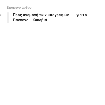
Επόμενο άρθρο
υ
Προς αναμονή των υπογραφών …….για το
Γιάννενα – Κακαβιά