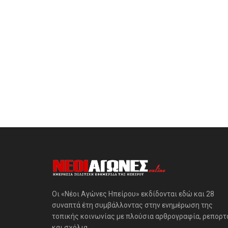
Οι «Νέοι Αγώνες Ηπείρου» εκδίδονται εδώ και 28
συναπτά έτη συμβάλλοντας στην ενημέρωση της
τοπικής κοινωνίας με πλούσια αρθρογραφία, ρεπορτ
και σχόλια.