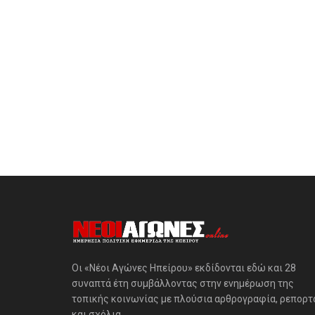
Οι «Νέοι Αγώνες Ηπείρου» εκδίδονται εδώ και 28
συναπτά έτη συμβάλλοντας στην ενημέρωση της
τοπικής κοινωνίας με πλούσια αρθρογραφία, ρεπορτ
και σχόλια.