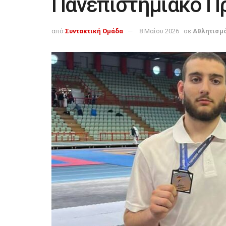
Πανεπιστημιακό 
από
Συντακτική Ομάδα
8 Μαΐου 2026
σε
Αθλητισμ