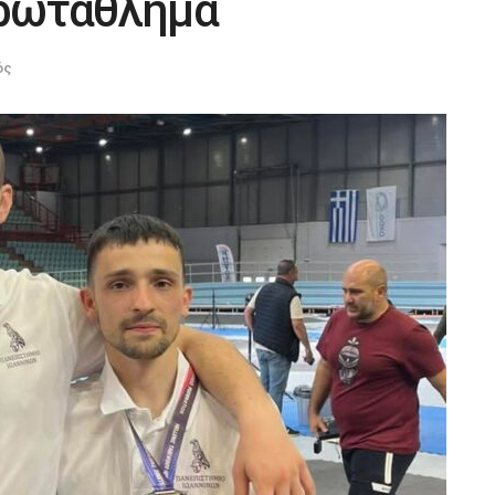
Πρωτάθλημα
ός