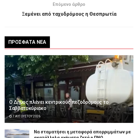
Επόμενο άρθρο
Ξεμένει από ταχυδρόμους η Θεσπρωτία
ΠΡΌΣΦΑΤΑ ΝΈΑ
Ο Δήμος πλένει κεντρικούς πεζοδρόμους το
Σαββατοκύριακο
7 ΑΥΓΟΎΣΤΟΥ 2026
Να σταματήσει η μεταφορά απορριμμάτων με
ακατάλληλα οχήματα ζητά η ΠΝΟ