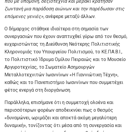
που με υπομονή, δεξιοτεχνία και μεράκι κράτησαν
ζωντανή μια παράδοση αιώνων και την παρέδωσαν στις
επόμενες γενιές»,
ανέφερε μεταξύ άλλων.
Ο δήμαρχος στάθηκε ιδιαίτερα στη σημασία των
συνεργασιών που έχουν αναπτυχθεί γύρω από τον θεσμό,
ευχαριστώντας τη Διεύθυνση Νεότερης Πολιτιστικής
Κληρονομιάς του Υπουργείου Πολιτισμού, το ΚΕ.ΠΑ.Β.Ι.,
το Πολιτιστικό Ίδρυμα Ομίλου Πειραιώς και το Μουσείο
Αργυροτεχνίας, το Σωματείο Ασημουργών
Μεταλλοτεχνιτών Ιωαννίνων «Η Γιαννιώτικη Τέχνη»,
καθώς και το Πανεπιστήμιο Ιωαννίνων που συμμετέχει
φέτος ενεργά στη διοργάνωση.
Παράλληλα, επισήμανε ότι η συμμετοχή ολοένα και
περισσότερων φορέων αποδεικνύει πως ο θεσμός
«δυναμώνει, ωριμάζει και αποκτά ακόμη μεγαλύτερη
δυναμική», τονίζοντας ότι μέσα από τη συνεργασία και