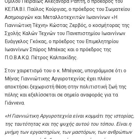
Ομίλου Πειραιώς Αλεξάνδρα Ράπτη, ο πρόεδρος του
ΚΕ.ΠΑ.Β.Ι. Παύλος Κούργιας, ο πρόεδρος του Σωματείου
Ασημουργών και Μεταλλοτεχνιτών Ιωαννίνων «Η
Γιαννιώτικη Τέχνη» Κώστας Ζερβός, ο κοσμήτορας της
Σχολής Καλών Τεχνών του Πανεπιστημίου Ιωαννίνων
Ευάγγελος Γκόκας, ο πρόεδρος του Επιμελητηρίου
Ιωαννίνων Σπύρος Μπέκας και ο πρόεδρος της
Π.Ο.Β.Α.Κ.Ω. Πέτρος Καλπακίδης.
Στον χαιρετισμό του ο κ. Μπέγκας, υπογράμμισε ότι ο
Μήνας Γιαννιώτικης Αργυροτεχνίας έχει πλέον
αποκτήσει ξεχωριστή θέση στην πολιτιστική ζωή της
πόλης και εξελίσσεται σε σημείο αναφοράς για τα
Γιάννενα.
«Η Γιαννιώτικη Αργυροτεχνία είναι κομμάτι της ιστορίας,
της ταυτότητας και της ψυχής αυτού του τόπου. Είναι η
μνήμη των εργαστηρίων, των μαστόρων, των ανθρώπων