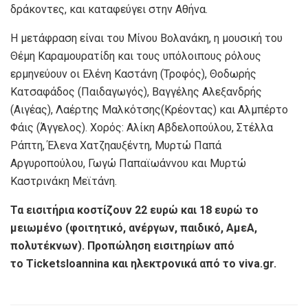
δράκοντες, και καταφεύγει στην Αθήνα.
Η μετάφραση είναι του Μίνου Βολανάκη, η μουσική του
Θέμη Καραμουρατίδη και τους υπόλοιπους ρόλους
ερμηνεύουν οι Ελένη Καστάνη (Τροφός), Θοδωρής
Κατσαφάδος (Παιδαγωγός), Βαγγέλης Αλεξανδρής
(Αιγέας), Λαέρτης Μαλκότσης(Κρέοντας) και Αλμπέρτο
Φάις (Άγγελος). Χορός: Αλίκη Αβδελοπούλου, Στέλλα
Ράπτη, Έλενα Χατζηαυξέντη, Μυρτώ Παπά
Αργυροπούλου, Γωγώ Παπαϊωάννου και Μυρτώ
Καστρινάκη Μεϊτάνη.
Τα εισιτήρια κοστίζουν 22 ευρώ και 18 ευρώ το
μειωμένο (φοιτητικό, ανέργων, παιδικό, ΑμεΑ,
πολυτέκνων). Προπώληση εισιτηρίων από
το
TicketsIoannina και ηλεκτρονικά από το
viva.
gr.