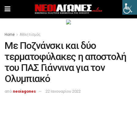
Home
Αθλητισμός
Με Ποζνάνσκι και δύο
τερματοφύλακες η αποστολή
του ΠΑΣ Γιάννινα για τον
Ολυμπιακό
από
neoiagones
22 Ιανουαρίου 2022