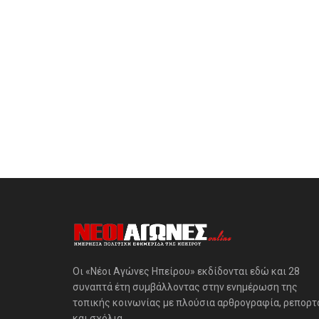
Οι «Νέοι Αγώνες Ηπείρου» εκδίδονται εδώ και 28
συναπτά έτη συμβάλλοντας στην ενημέρωση της
τοπικής κοινωνίας με πλούσια αρθρογραφία, ρεπορτ
και σχόλια.