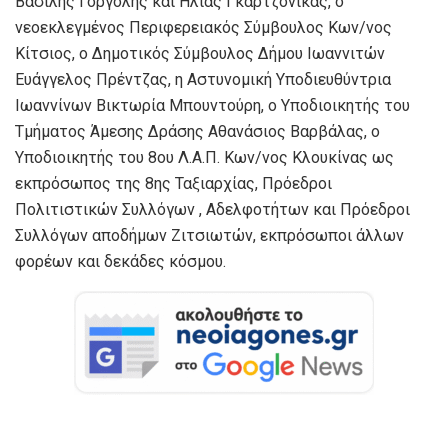
Βασίλης Γοργόλης και Ηλίας Γκαρτζονίκας, ο
νεοεκλεγμένος Περιφερειακός Σύμβουλος Κων/νος
Κίτσιος, ο Δημοτικός Σύμβουλος Δήμου Ιωαννιτών
Ευάγγελος Πρέντζας, η Αστυνομική Υποδιευθύντρια
Ιωαννίνων Βικτωρία Μπουντούρη, ο Υποδιοικητής του
Τμήματος Άμεσης Δράσης Αθανάσιος Βαρβάλας, ο
Υποδιοικητής του 8ου Λ.Α.Π. Κων/νος Κλουκίνας ως
εκπρόσωπος της 8ης Ταξιαρχίας, Πρόεδροι
Πολιτιστικών Συλλόγων , Αδελφοτήτων και Πρόεδροι
Συλλόγων αποδήμων Ζιτσιωτών, εκπρόσωποι άλλων
φορέων και δεκάδες κόσμου.