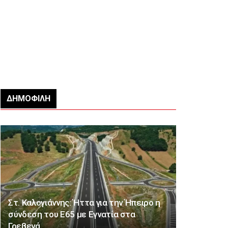
ΔΗΜΟΦΙΛΉ
Στ. Καλογιάννης: Ήττα για την Ήπειρο η
σύνδεση του Ε65 με Εγνατία στα
Γρεβενά