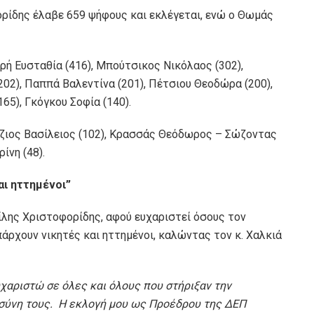
ορίδης έλαβε 659 ψήφους και εκλέγεται, ενώ ο Θωμάς
ή Ευσταθία (416), Μπούτσικος Νικόλαος (302),
02), Παππά Βαλεντίνα (201), Πέτσιου Θεοδώρα (200),
65), Γκόγκου Σοφία (140).
όζιος Βασίλειος (102), Κρασσάς Θεόδωρος – Σώζοντας
ίνη (48).
ι ηττημένοι”
λης Χριστοφορίδης, αφού ευχαριστεί όσους τον
πάρχουν νικητές και ηττημένοι, καλώντας τον κ. Χαλκιά
αριστώ σε όλες και όλους που στήριξαν την
οσύνη τους. Η εκλογή μου ως Προέδρου της ΔΕΠ