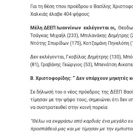
Για τη θέση τπου προέδρου ο Βασίλης Χριστοφ
Χαλκιάς έλαβε 404 ψήφους.
Μέλη ΔΕΕΠ Ιωαννίνων εκλέγονται οι
,
Θεοδωρ
Τσάγκας Μιχαήλ (233), Μπιλανάκης Δημήτρης (2
Ντότης Σπυρίδων (175), Κοτζαμάνη Πηνελόπη (1
Δεν εκλέγονται, Γκοβίλας Δημήτρης (130), Μπ
(81), Γραβάνης Γεώργιος (53), Μπενάτση Αικατερ
Β. Χριστοφορίδης: “
Δεν
υπάρχουν μηκητές κα
Σε δήλωσή του ο νέος πρόεδρος της ΔΕΕΠ Βασί
τίμησαν με την ψήφο τους, σημειώνει ότι δεν υ
να συστρατευθεί στην κοινή πορεία:
“
Θέλω να εκφράσω από καρδιάς ένα μεγάλο ευχ
προσπάθειά μας και με τίμησαν με την εμπιστ