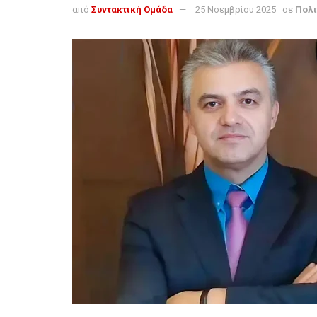
από
Συντακτική Ομάδα
25 Νοεμβρίου 2025
σε
Πολι