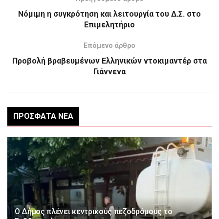
Νόμιμη η συγκρότηση και λειτουργία του Δ.Σ. στο
Επιμελητήριο
Επόμενο άρθρο
Προβολή βραβευμένων Ελληνικών ντοκιμαντέρ στα
Γιάννενα
ΠΡΌΣΦΑΤΑ ΝΈΑ
Ο Δήμος πλένει κεντρικούς πεζοδρόμους το