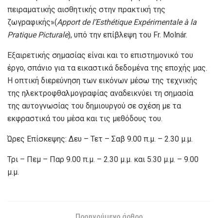
πειραματικής αισθητικής στην πρακτική της
ζωγραφικής»(
Apport de l’Esthétique Expérimentale à la
Pratique Picturale
), υπό την επίβλεψη του Fr. Molnár.
Εξαιρετικής σημασίας είναι και το επιστημονικό του
έργο, σπάνιο για τα εικαστικά δεδομένα της εποχής μας.
Η οπτική διερεύνηση των εικόνων μέσω της τεχνικής
της ηλεκτροφθαλμογραφίας αναδεικνύει τη σημασία
της αυτογνωσίας του δημιουργού σε σχέση με τα
εκφραστικά του μέσα και τις μεθόδους του.
Ώρες Επίσκεψης: Δευ – Τετ – Σαβ 9.00 π.μ. – 2.30 μ.μ.
Τρι – Πεμ – Παρ 9.00 π.μ. – 2.30 μ.μ. και 5.30 μ.μ. – 9.00
μ.μ.
Προηγούμενο άρθρο