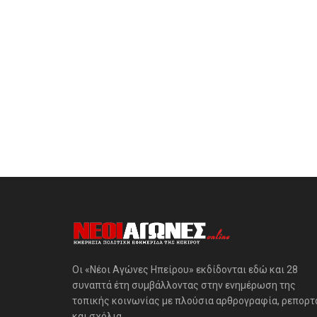
Οι «Νέοι Αγώνες Ηπείρου» εκδίδονται εδώ και 28
συναπτά έτη συμβάλλοντας στην ενημέρωση της
τοπικής κοινωνίας με πλούσια αρθρογραφία, ρεπορτ
και σχόλια.