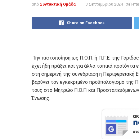
από
Συντακτική Ομάδα
3 Σεπτεμβρίου 2024
σε
Ήπε
Share on Facebook
Την πιστοποίηση ως Π.Ο.Π. ή Π.Γ.Ε. της Γαρίδ
έχει ήδη πράξει και για άλλα τοπικά προϊόντα 
στη σημερινή της συνεδρίαση η Περιφερειακή 
βαρύνει τον εγκεκριμένο προϋπολογισμό της Π
τους στο Μητρώο Π.Ο.Π και Προστατευόμενων 
Ένωσης.