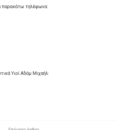
τα παρακάτω τηλέφωνα:
ικά Υιοί Αδάμ Μιχαήλ:
Επόμενο άρθρο