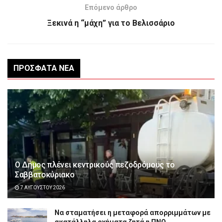
Επόμενο άρθρο
Ξεκινά η “μάχη” για το Βελισσάριο
ΠΡΌΣΦΑΤΑ ΝΈΑ
Ο Δήμος πλένει κεντρικούς πεζοδρόμους το
Σαββατοκύριακο
7 ΑΥΓΟΎΣΤΟΥ 2026
Να σταματήσει η μεταφορά απορριμμάτων με
ακατάλληλα οχήματα ζητά η ΠΝΟ