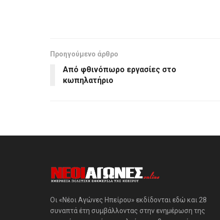
Προηγούμενο άρθρο
Από φθινόπωρο εργασίες στο
κωπηλατήριο
Οι «Νέοι Αγώνες Ηπείρου» εκδίδονται εδώ και 28
συναπτά έτη συμβάλλοντας στην ενημέρωση της