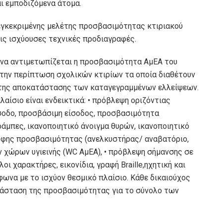
ι εμποδιζόμενα άτομα.
εγκεκριμένης μελέτης προσβασιμότητας κτιριακού
τις ισχύουσες τεχνικές προδιαγραφές.
 να αντιμετωπίζεται η προσβασιμότητα ΑμΕΑ του
την περίπτωση σχολικών κτιρίων τα οποία διαθέτουν
 της αποκατάστασης των καταγεγραμμένων ελλείψεων.
αίσιο είναι ενδεικτικά: • πρόβλεψη οριζόντιας
σοδο, προσβάσιμη είσοδος, προσβασιμότητα
άμπες, ικανοποιητικό άνοιγμα θυρών, ικανοποιητικό
ρυφης προσβασιμότητας (ανελκυστήρας/ αναβατόριο,
ν χώρων υγιεινής (WC ΑμΕΑ), • πρόβλεψη σήμανσης σε
 χαρακτήρες, εικονίδια, γραφή Braille,ηχητική και
φωνα με το ισχύον θεσμικό πλαίσιο. Κάθε δικαιούχος
ατάσταση της προσβασιμότητας για το σύνολο των