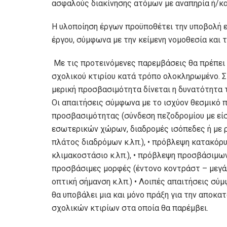
ασφαλούς διακίνησης ατόμων με αναπηρία ή/κα
Η υλοποίηση έργων προϋποθέτει την υποβολή 
έργου, σύμφωνα με την κείμενη νομοθεσία και 
Με τις προτεινόμενες παρεμβάσεις θα πρέπει
σχολικού κτιρίου κατά τρόπο ολοκληρωμένο. Σ
μερική προσβασιμότητα δίνεται η δυνατότητα
Οι απαιτήσεις σύμφωνα με το ισχύον θεσμικό πλ
προσβασιμότητας (σύνδεση πεζοδρομίου με εί
εσωτερικών χώρων, διαδρομές ισόπεδες ή με ρ
πλάτος διαδρόμων κ.λπ.), • πρόβλεψη κατακό
κλιμακοστάσιο κ.λπ.), • πρόβλεψη προσβάσιμω
προσβάσιμες μορφές (έντονο κοντράστ – μεγάλοι
οπτική σήμανση κ.λπ.) • Λοιπές απαιτήσεις σύμ
θα υποβάλει μια και μόνο πράξη για την αποκ
σχολικών κτιρίων στα οποία θα παρέμβει.