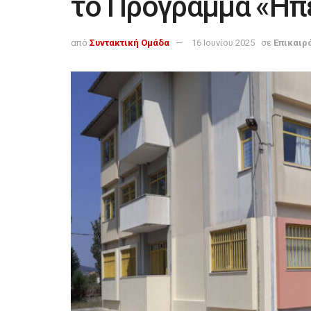
το Πρόγραμμα «Ήπ
από
Συντακτική Ομάδα
16 Ιουνίου 2025
σε
Επικαιρ