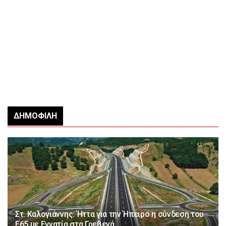
ΔΗΜΟΦΙΛΉ
Στ. Καλογιάννης: Ήττα για την Ήπειρο η σύνδεση του
Ε65 με Εγνατία στα Γρεβενά