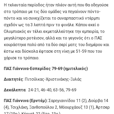
Η τελευταία περίοδος ήταν πλέον αυτή που θα οδηγούσε
στο τρόπαιο με τις δύο ομάδες να πηγαίνουν πόντο-
πόντο και να συνεχίζεται το συναρπαστικό ντέρμπι
σχεδόν ως τα 3 λεπτά πριν το φινάλε. Κάπου εκεί ο
Ολυμπιακός εν τέλει εκμεταλλεύτηκε την εμπειρία, το
μεγαλύτερο ροτέισον, αλλά και το γεγονός ότι ο ΠΑΣ
κουράστηκε πολύ από τα δύο σερί ματς του διημέρου και
έστω και δύσκολα έφτασε στη νίκη με 51-59 που του
χάρισε το τρόπαιο.
ΠΑΣ Γιάννινα-Εσπερίδες 79-69 (ημιτελικός)
Διαιτητές
: Πιτσίλκας-Χριστινάκης-Ξυλάς
Δεκάλεπτα
: 24-21, 46-40, 63-56, 79-69
ΠΑΣ Γιάννινα (Ερντέμ):
Σαρηγιαννίδου 11 (2), Δούρβα 14
(4), Τσιχλάκη, Ξανθοπούλου 2, Μόουρχάουζ 13 (1), Άρτσερ
17 (19ρ.), Κέρναλ 22 (5τρ. 13ρ.)