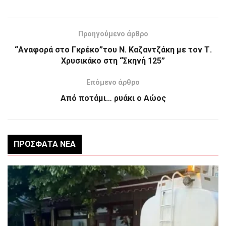
Προηγούμενο άρθρο
“Αναφορά στο Γκρέκο”του Ν. Καζαντζάκη με τον Τ.
Χρυσικάκο στη “Σκηνή 125”
Επόμενο άρθρο
Από ποτάμι… ρυάκι ο Αώος
ΠΡΌΣΦΑΤΑ ΝΈΑ