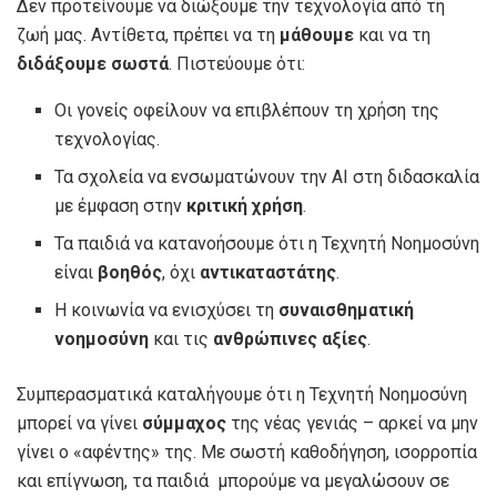
Δεν προτείνουμε να διώξουμε την τεχνολογία από τη
ζωή μας. Αντίθετα, πρέπει να τη
μάθουμε
και να τη
διδάξουμε σωστά
. Πιστεύουμε ότι:
Οι γονείς οφείλουν να επιβλέπουν τη χρήση της
τεχνολογίας.
Τα σχολεία να ενσωματώνουν την ΑΙ στη διδασκαλία
με έμφαση στην
κριτική χρήση
.
Τα παιδιά να κατανοήσουμε ότι η Τεχνητή Νοημοσύνη
είναι
βοηθός
, όχι
αντικαταστάτης
.
Η κοινωνία να ενισχύσει τη
συναισθηματική
νοημοσύνη
και τις
ανθρώπινες αξίες
.
Συμπερασματικά καταλήγουμε ότι η Τεχνητή Νοημοσύνη
μπορεί να γίνει
σύμμαχος
της νέας γενιάς – αρκεί να μην
γίνει ο «αφέντης» της. Με σωστή καθοδήγηση, ισορροπία
και επίγνωση, τα παιδιά μπορούμε να μεγαλώσουν σε