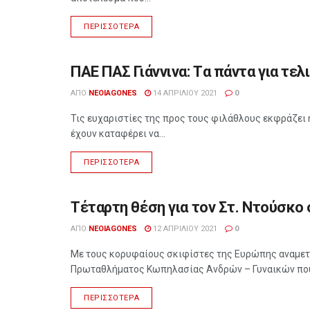
ΠΕΡΙΣΣΌΤΕΡΑ
ΠΑΕ ΠΑΣ Γιάννινα: Tα πάντα για τελ
ΑΘΛΗΤΙΣΜΌΣ
ΑΠΌ
NEOIAGONES
14 ΑΠΡΙΛΊΟΥ 2021
0
Τις ευχαριστίες της προς τους φιλάθλους εκφράζει η
έχουν καταφέρει να...
ΠΕΡΙΣΣΌΤΕΡΑ
Τέταρτη θέση για τον Στ. Ντούσκ
ΑΘΛΗΤΙΣΜΌΣ
ΑΠΌ
NEOIAGONES
12 ΑΠΡΙΛΊΟΥ 2021
0
Με τους κορυφαίους σκιφίστες της Ευρώπης αναμετ
Πρωταθλήματος Κωπηλασίας Ανδρών – Γυναικών που
ΠΕΡΙΣΣΌΤΕΡΑ