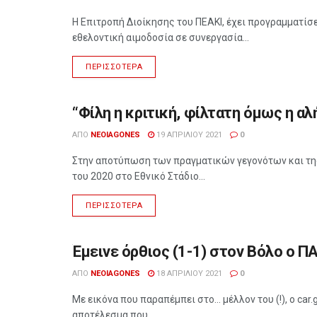
Η Επιτροπή Διοίκησης του ΠΕΑΚΙ, έχει προγραμματίσε
εθελοντική αιμοδοσία σε συνεργασία...
ΠΕΡΙΣΣΌΤΕΡΑ
“Φίλη η κριτική, φίλτατη όμως η αλ
ΑΘΛΗΤΙΣΜΌΣ
ΑΠΌ
NEOIAGONES
19 ΑΠΡΙΛΊΟΥ 2021
0
Στην αποτύπωση των πραγματικών γεγονότων και της
του 2020 στο Εθνικό Στάδιο...
ΠΕΡΙΣΣΌΤΕΡΑ
Έμεινε όρθιος (1-1) στον Βόλο ο Π
ΑΘΛΗΤΙΣΜΌΣ
ΑΠΌ
NEOIAGONES
18 ΑΠΡΙΛΊΟΥ 2021
0
Με εικόνα που παραπέμπει στο… μέλλον του (!), ο car.
αποτέλεσμα που...