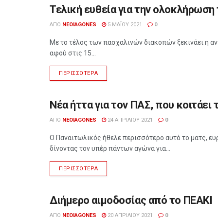
Τελική ευθεία για την ολοκλήρωση
ΑΘΛΗΤΙΣΜΌΣ
ΑΠΌ
NEOIAGONES
5 ΜΑΪ́ΟΥ 2021
0
Με το τέλος των πασχαλινών διακοπών ξεκινάει η αν
αφού στις 15...
ΠΕΡΙΣΣΌΤΕΡΑ
Νέα ήττα για τον ΠΑΣ, που κοιτάει
ΑΘΛΗΤΙΣΜΌΣ
ΑΠΌ
NEOIAGONES
24 ΑΠΡΙΛΊΟΥ 2021
0
Ο Παναιτωλικός ήθελε περισσότερο αυτό το ματς, ε
δίνοντας τον υπέρ πάντων αγώνα για...
ΠΕΡΙΣΣΌΤΕΡΑ
Διήμερο αιμοδοσίας από το ΠΕΑΚΙ
ΑΘΛΗΤΙΣΜΌΣ
ΑΠΌ
NEOIAGONES
20 ΑΠΡΙΛΊΟΥ 2021
0