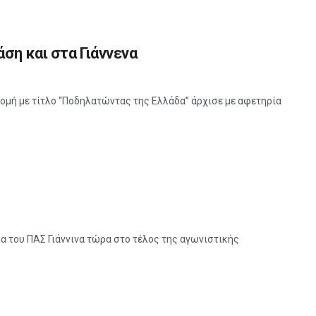
ση και στα Γιάννενα
ρομή με τίτλο “Ποδηλατώντας της Ελλάδα” άρχισε με αφετηρία
α του ΠΑΣ Γιάννινα τώρα στο τέλος της αγωνιστικής