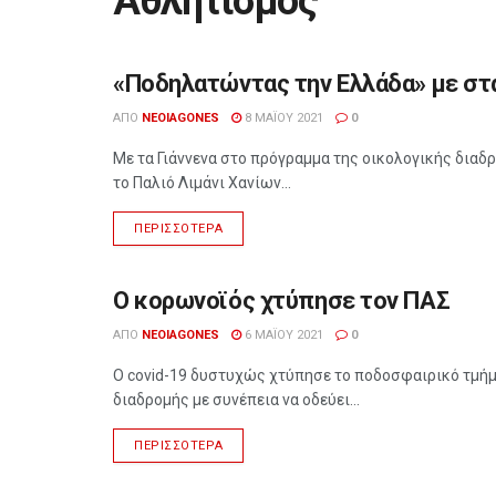
Αθλητισμός
«Ποδηλατώντας την Ελλάδα» με στά
ΑΘΛΗΤΙΣΜΌΣ
ΑΠΌ
NEOIAGONES
8 ΜΑΪ́ΟΥ 2021
0
Με τα Γιάννενα στο πρόγραμμα της οικολογικής διαδ
το Παλιό Λιμάνι Χανίων...
ΠΕΡΙΣΣΌΤΕΡΑ
O κορωνοϊός χτύπησε τον ΠΑΣ
ΑΘΛΗΤΙΣΜΌΣ
ΑΠΌ
NEOIAGONES
6 ΜΑΪ́ΟΥ 2021
0
Ο covid-19 δυστυχώς χτύπησε το ποδοσφαιρικό τμήμ
διαδρομής με συνέπεια να οδεύει...
ΠΕΡΙΣΣΌΤΕΡΑ