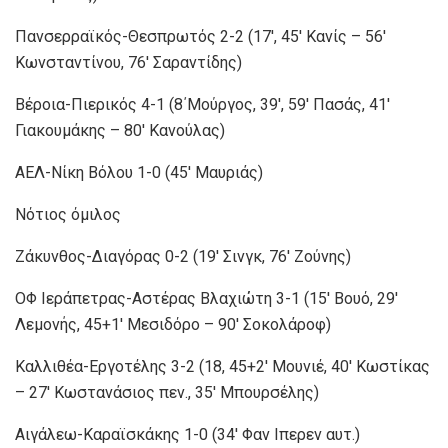
Πανσερραϊκός-Θεσπρωτός 2-2 (17′, 45′ Κανίς – 56′
Κωνσταντίνου, 76′ Σαραντίδης)
Βέροια-Πιερικός 4-1 (8΄Μούργος, 39′, 59′ Πασάς, 41′
Γιακουμάκης – 80′ Κανούλας)
ΑΕΛ-Νίκη Βόλου 1-0 (45′ Μαυριάς)
Νότιος όμιλος
Ζάκυνθος-Διαγόρας 0-2 (19′ Σινγκ, 76′ Ζούνης)
ΟΦ Ιεράπετρας-Αστέρας Βλαχιώτη 3-1 (15′ Βουό, 29′
Λεμονής, 45+1′ Μεσιδόρο – 90′ Σοκολάροφ)
Καλλιθέα-Εργοτέλης 3-2 (18, 45+2′ Moυνιέ, 40′ Κωστίκας
– 27′ Κωστανάσιος πεν., 35′ Μπουρσέλης)
Αιγάλεω-Καραϊσκάκης 1-0 (34′ Φαν Ιπερεν αυτ.)