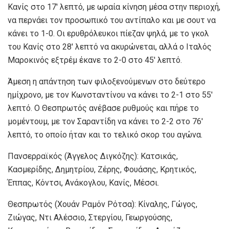
Κανίς στο 17′ λεπτό, με ωραία κίνηση μέσα στην περιοχή,
να περνάει τον προσωπικό του αντίπαλο και με σουτ να
κάνει το 1-0. Οι ερυθρόλευκοι πίεζαν ψηλά, με το γκολ
του Κανίς στο 28′ λεπτό να ακυρώνεται, αλλά ο Ιταλός
Μαροκινός εξτρέμ έκανε το 2-0 στο 45′ λεπτό.
Άμεση η απάντηση των φιλοξενούμενων στο δεύτερο
ημίχρονο, με τον Κωνσταντίνου να κάνει το 2-1 στο 55′
λεπτό. Ο Θεσπρωτός ανέβασε ρυθμούς και πήρε το
μομέντουμ, με τον Σαραντίδη να κάνει το 2-2 στο 76′
λεπτό, το οποίο ήταν και το τελικό σκορ του αγώνα.
Πανσερραϊκός (Άγγελος Διγκόζης): Κατσικάς,
Κασμερίδης, Δημητρίου, Ζέρης, Φουάσης, Κρητικός,
Έππας, Κόντσι, Ανάκογλου, Κανίς, Μέσσι.
Θεσπρωτός (Χουάν Ραμόν Ρότσα): Κίναλης, Γώγος,
Ζιώγας, Ντι Αλέσσιο, Στεργίου, Γεωργούσης,