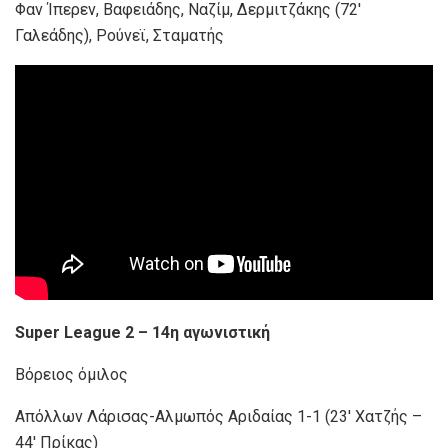
Φαν Ίπερεν, Βαφειάδης, Ναζίμ, Δερμιτζάκης (72′
Γαλεάδης), Ρούνεϊ, Σταματής
Super League 2 – 14η αγωνιστική
Βόρειος όμιλος
Απόλλων Λάρισας-Αλμωπός Αριδαίας 1-1 (23′ Χατζής –
44′ Πρίκας)