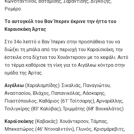
Κωνσταντίνου, Βαταμίδης, Σαραντίδης, Διγκόζης,
Ρομέρο.
Το αυτογκόλ του Βαν Ίπερεν έκρινε την ήττα του
Καραισκάκη Άρτας
Στο 34ο λεπτό ο Βαν Ίπερεν στην προσπάθεια του να
διώξει τη μπάλα από την περιοχή του Καραϊσκάκη, την
έστειλε στα δίχτυα του Χουάντερσον με το κεφάλι. Αυτό
το τέρμα καθόρισε τη νίκη για το Αιγάλεω κόντρα στην
ομάδα της Άρτας.
Αιγάλεω
(Χαραλαμπίδης): Σικαλιάς, Παναγιώτου,
Αναστασίου, Βλάχος, Παπανικόλας, Λάσκαρης,
Πιαστόπουλος, Καθάριος (61′ Τσίτσαρης), Αρναρέλλης,
Τσιλιγκίρης (83′ Καλύβας), Τριμμάτης (68′ Βουκελάτος)
Καραϊσκάκης
(Καβακάς): Χουάντερσον, Τάμπας,
Μπεκατώρος (46′ Ντοναλντόνι), Γλυνός, Κρισμάρεβιτς,