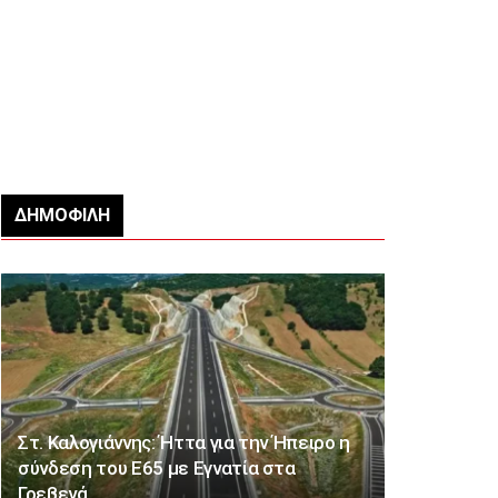
ΔΗΜΟΦΙΛΉ
Στ. Καλογιάννης: Ήττα για την Ήπειρο η
σύνδεση του Ε65 με Εγνατία στα
Γρεβενά