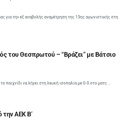
ας για την εξ αναβολής αναμέτρηση της 13ης αγωνιστικής στη
μός του Θεσπρωτού – “Βράζει” με Βάτσιο
 παιχνίδι να λήγει στη λευκή ισοπαλία με 0-0 στο ματς ...
 την ΑΕΚ Β’