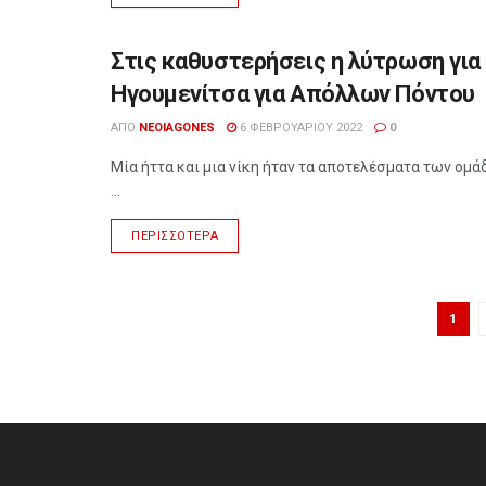
Στις καθυστερήσεις η λύτρωση για
ΑΘΛΗΤΙΣΜΌΣ
Ηγουμενίτσα για Απόλλων Πόντου
ΑΠΌ
NEOIAGONES
6 ΦΕΒΡΟΥΑΡΊΟΥ 2022
0
Μία ήττα και μια νίκη ήταν τα αποτελέσματα των ομά
...
ΠΕΡΙΣΣΌΤΕΡΑ
1