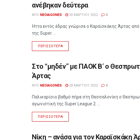
ανέβηκαν δεύτερα
ΑΠΌ
NEOIAGONES
30 ΜΑΡΤΊΟΥ 2022
0
Ήττα εντός έδρας γνώρισε ο Καραϊσκάκης Άρτας από 
της Super ...
ΠΕΡΙΣΣΌΤΕΡΑ
Στο “μηδέν” με ΠΑΟΚ Β’ ο Θεσπρωτ
ΑΘΛΗΤΙΣΜΌΣ
Άρτας
ΑΠΌ
NEOIAGONES
28 ΜΑΡΤΊΟΥ 2022
0
Παλικαρίσιο βαθμό πήρε στη Θεσσαλονίκη ο Θεσπρωτό
αγωνιστική της Super League 2. ...
ΠΕΡΙΣΣΌΤΕΡΑ
Νίκη – ανάσα για τον Καραϊσκάκη Ά
ΑΘΛΗΤΙΣΜΌΣ