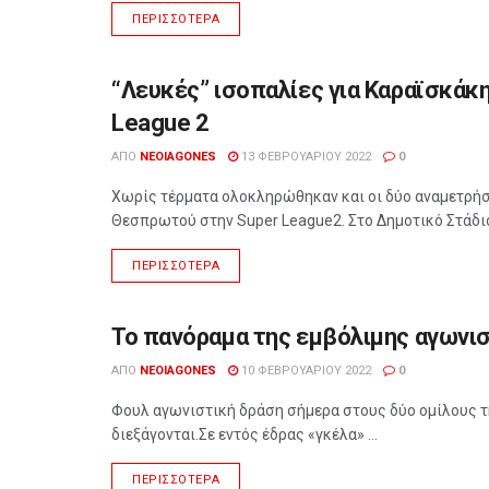
ΠΕΡΙΣΣΌΤΕΡΑ
“Λευκές” ισοπαλίες για Καραϊσκάκ
ΑΘΛΗΤΙΣΜΌΣ
League 2
ΑΠΌ
NEOIAGONES
13 ΦΕΒΡΟΥΑΡΊΟΥ 2022
0
Χωρίς τέρματα ολοκληρώθηκαν και οι δύο αναμετρή
Θεσπρωτού στην Super League2. Στο Δημοτικό Στάδιο 
ΠΕΡΙΣΣΌΤΕΡΑ
Το πανόραμα της εμβόλιμης αγωνισ
ΑΘΛΗΤΙΣΜΌΣ
ΑΠΌ
NEOIAGONES
10 ΦΕΒΡΟΥΑΡΊΟΥ 2022
0
Φουλ αγωνιστική δράση σήμερα στους δύο ομίλους τη
διεξάγονται.Σε εντός έδρας «γκέλα» ...
ΠΕΡΙΣΣΌΤΕΡΑ