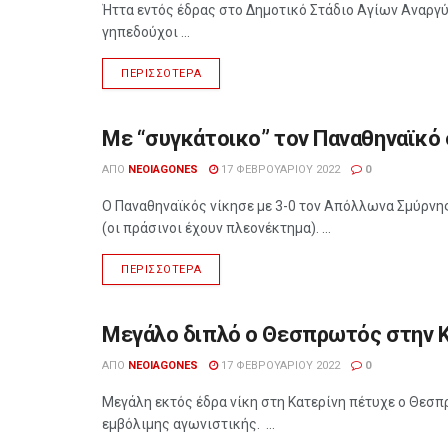
Ήττα εντός έδρας στο Δημοτικό Στάδιο Αγίων Αναργύ
γηπεδούχοι ...
ΠΕΡΙΣΣΌΤΕΡΑ
Με “συγκάτοικο” τον Παναθηναϊκό 
ΑΘΛΗΤΙΣΜΌΣ
ΑΠΌ
NEOIAGONES
17 ΦΕΒΡΟΥΑΡΊΟΥ 2022
0
Ο Παναθηναϊκός νίκησε με 3-0 τον Απόλλωνα Σμύρνης 
(οι πράσινοι έχουν πλεονέκτημα). ...
ΠΕΡΙΣΣΌΤΕΡΑ
Μεγάλο διπλό ο Θεσπρωτός στην Κ
ΑΘΛΗΤΙΣΜΌΣ
ΑΠΌ
NEOIAGONES
17 ΦΕΒΡΟΥΑΡΊΟΥ 2022
0
Μεγάλη εκτός έδρα νίκη στη Κατερίνη πέτυχε ο Θεσπρ
εμβόλιμης αγωνιστικής. ...