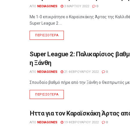
ΑΠΌ
NEOIAGONES
3 ΜΑΡΤΊΟΥ 2022
0
Με 1-0 επικράτησε ο Καραϊσκάκης Άρτας της Καλλιθέ
Super League 2 ...
ΠΕΡΙΣΣΌΤΕΡΑ
Super League 2: Παλικαρίσιος βαθ
ΔΙΆΦΟΡΑ
η Ξάνθη
ΑΠΌ
NEOIAGONES
21 ΦΕΒΡΟΥΑΡΊΟΥ 2022
0
Σπουδαίο βαθμό πήρε από την Ξάνθη ο Θεσπρωτός με το
ΠΕΡΙΣΣΌΤΕΡΑ
Ήττα για τον Καραϊσκάκη Άρτας από
ΑΘΛΗΤΙΣΜΌΣ
ΑΠΌ
NEOIAGONES
19 ΦΕΒΡΟΥΑΡΊΟΥ 2022
0