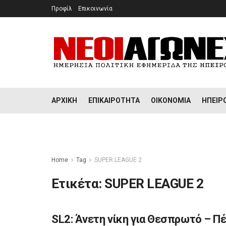
Προφίλ
Επικοινωνία
ΑΡΧΙΚΉ
ΕΠΙΚΑΙΡΌΤΗΤΑ
ΟΙΚΟΝΟΜΊΑ
ΉΠΕΙΡ
Home
Tag
SUPER LEAGUE 2
Ετικέτα:
SUPER LEAGUE 2
SL2: Άνετη νίκη για Θεσπρωτό – Πέ
ΑΘΛΗΤΙΣΜΌΣ