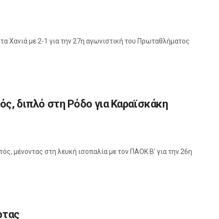
τα Χανιά με 2-1 για την 27η αγωνιστική του Πρωταθλήματος
ός, διπλό στη Ρόδο για Καραϊσκάκη
ς, μένοντας στη λευκή ισοπαλία με τον ΠΑΟΚ Β' για την 26η
ρτας