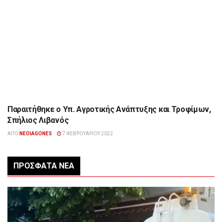
Παραιτήθηκε ο Υπ. Αγροτικής Ανάπτυξης και Τροφίμων,
ΕΠΙΚΑΙΡΌΤΗΤΑ
Σπήλιος Λιβανός
ΑΠΌ
NEOIAGONES
7 ΦΕΒΡΟΥΑΡΊΟΥ 2022
ΠΡΌΣΦΑΤΑ ΝΈΑ