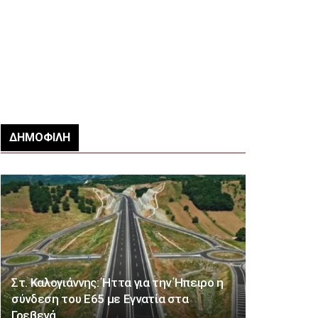
ΔΗΜΟΦΙΛΉ
Στ. Καλογιάννης: Ήττα για την Ήπειρο η
σύνδεση του Ε65 με Εγνατία στα
Γρεβενά