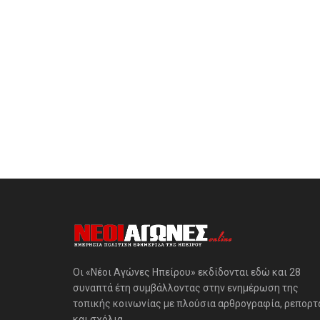
Οι «Νέοι Αγώνες Ηπείρου» εκδίδονται εδώ και 28
συναπτά έτη συμβάλλοντας στην ενημέρωση της
τοπικής κοινωνίας με πλούσια αρθρογραφία, ρεπορτ
και σχόλια.