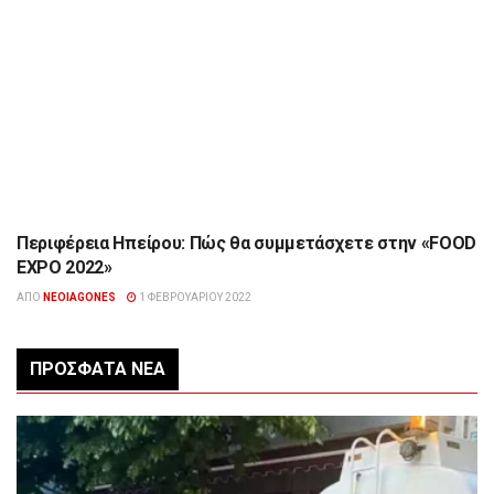
Περιφέρεια Ηπείρου: Πώς θα συμμετάσχετε στην «FOOD
ΔΙΆΦΟΡΑ
EXPO 2022»
ΑΠΌ
NEOIAGONES
1 ΦΕΒΡΟΥΑΡΊΟΥ 2022
ΠΡΌΣΦΑΤΑ ΝΈΑ