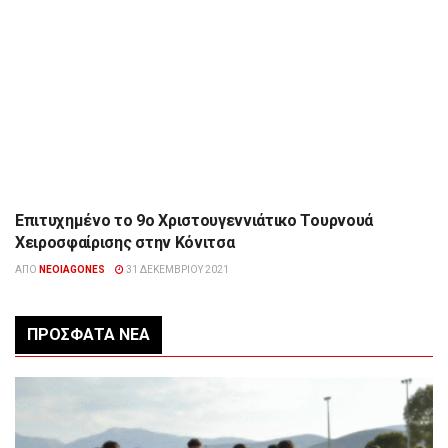
Επιτυχημένο το 9ο Χριστουγεννιάτικο Τουρνουά
ΑΘΛΗΤΙΣΜΌΣ
Χειροσφαίρισης στην Κόνιτσα
ΑΠΌ
NEOIAGONES
31 ΔΕΚΕΜΒΡΊΟΥ 2021
ΠΡΌΣΦΑΤΑ ΝΈΑ