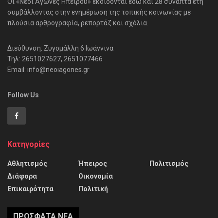
Οι «Νέοι Αγώνες Ηπείρου» εκδίδονται εδώ και 28 συναπτά έτη
συμβάλλοντας στην ενημέρωση της τοπικής κοινωνίας με
πλούσια αρθρογραφία, ρεπορτάζ και σχόλια.
Διεύθυνση: Ζυγομάλλη 6 Ιωάννινα
Τηλ: 2651027627, 2651077466
Email: info@neoiagones.gr
Follow Us
Κατηγορίες
Αθλητισμός
Ήπειρος
Πολιτισμός
Διάφορα
Οικονομία
Επικαιρότητα
Πολιτική
ΠΡΌΣΦΑΤΑ ΝΈΑ