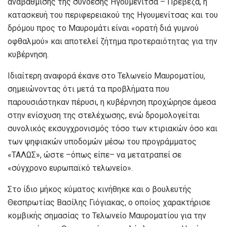
αναβάθμισης της σύνδεσης Ηγουμενίτσα – Πρέβεζα, η
κατασκευή του περιφερειακού της Ηγουμενίτσας και του
δρόμου προς το Μαυρομάτι είναι «ορατή διά γυμνού
οφθαλμού» και αποτελεί ζήτημα προτεραιότητας για την
κυβέρνηση.
Ιδιαίτερη αναφορά έκανε στο Τελωνείο Μαυροματίου,
σημειώνοντας ότι μετά τα προβλήματα που
παρουσιάστηκαν πέρυσι, η κυβέρνηση προχώρησε άμεσα
στην ενίσχυση της στελέχωσης, ενώ δρομολογείται
συνολικός εκσυγχρονισμός τόσο των κτιριακών όσο και
των ψηφιακών υποδομών μέσω του προγράμματος
«ΤΑΛΩΣ», ώστε –όπως είπε– να μετατραπεί σε
«σύγχρονο ευρωπαϊκό τελωνείο».
Στο ίδιο μήκος κύματος κινήθηκε και ο βουλευτής
Θεσπρωτίας Βασίλης Γιόγιακας, ο οποίος χαρακτήρισε
κομβικής σημασίας το Τελωνείο Μαυροματίου για την