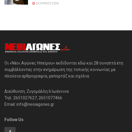
26 ΙΟΥΛΊΟΥ 2024
Οι «Νέοι Αγώνες Ηπείρου» εκδίδονται εδώ και 28 συναπτά έτη
συμβάλλοντας στην ενημέρωση της τοπικής κοινωνίας με
πλούσια αρθρογραφία, ρεπορτάζ και σχόλια.
Διεύθυνση: Ζυγομάλλη 6 Ιωάννινα
Τηλ: 2651027627, 2651077466
Email: info@neoiagones.gr
Follow Us